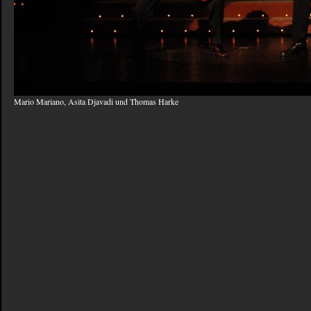
Mario Mariano, Asita Djavadi und Thomas Harke